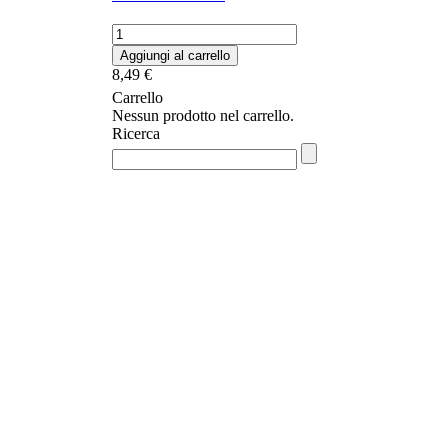
La
strage
Aggiungi al carrello
dei
8,49
€
congiuntivi
Carrello
quantità
Nessun prodotto nel carrello.
Ricerca