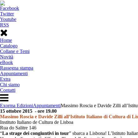
Facebook
Twitter
Youtube
RSS
Home
Catalogo
Collane e Temi
Novità
eBook
Rassegna stampa
Appuntamenti
Extra
Chi siamo
Contatti
Exorma Edizioni
Appuntamenti
Massimo Roscia e Davide Zilli all’Istitu
15 ottobre 2015
- ore 19.00
Massimo Roscia e Davide Zilli all’Istituto Italiano di Cultura di L
Instituto Italiano de Cultura de Lisboa
Rua do Salitre 146
“
La strage dei congiuntivi in tour
” sbarca a Lisbona! L’Istituto Itali