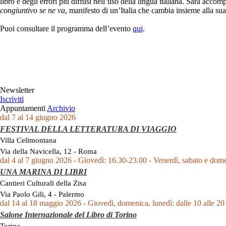
libro e degli errori più diffusi nell’uso della lingua italiana. Sarà acc
congiuntivo se ne va
, manifesto di un’Italia che cambia insieme alla sua
Puoi consultare il programma dell’evento
qui
.
Newsletter
Iscriviti
Appuntamenti
Archivio
dal 7 al 14 giugno 2026
FESTIVAL DELLA LETTERATURA DI VIAGGIO
Villa Celimontana
Via della Navicella, 12 - Roma
dal 4 al 7 giugno 2026 - Giovedì: 16.30-23.00 - Venerdì, sabato e dom
UNA MARINA DI LIBRI
Cantieri Culturali della Zisa
Via Paolo Gili, 4 - Palermo
dal 14 al 18 maggio 2026 - Giovedì, domenica, lunedì: dalle 10 alle 20 
Salone Internazionale del Libro di Torino
Torino