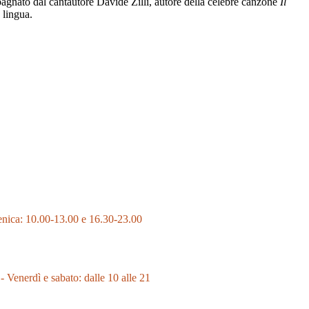
ompagnato dal cantautore Davide Zilli, autore della celebre canzone
Il
 lingua.
enica: 10.00-13.00 e 16.30-23.00
- Venerdì e sabato: dalle 10 alle 21