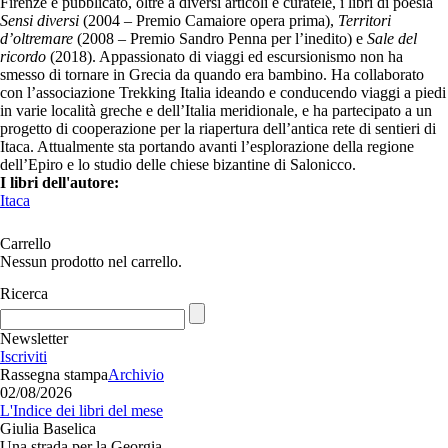
Firenze e pubblicato, oltre a diversi articoli e curatele, i libri di poesia
Sensi diversi
(2004 – Premio Camaiore opera prima),
Territori
d’oltremare
(2008 – Premio Sandro Penna per l’inedito) e
Sale del
ricordo
(2018). Appassionato di viaggi ed escursionismo non ha
smesso di tornare in Grecia da quando era bambino. Ha collaborato
con l’associazione Trekking Italia ideando e conducendo viaggi a piedi
in varie località greche e dell’Italia meridionale, e ha partecipato a un
progetto di cooperazione per la riapertura dell’antica rete di sentieri di
Itaca. Attualmente sta portando avanti l’esplorazione della regione
dell’Epiro e lo studio delle chiese bizantine di Salonicco.
I libri dell'autore:
Itaca
Carrello
Nessun prodotto nel carrello.
Ricerca
Newsletter
Iscriviti
Rassegna stampa
Archivio
02/08/2026
L'Indice dei libri del mese
Giulia Baselica
Una strada per la Georgia