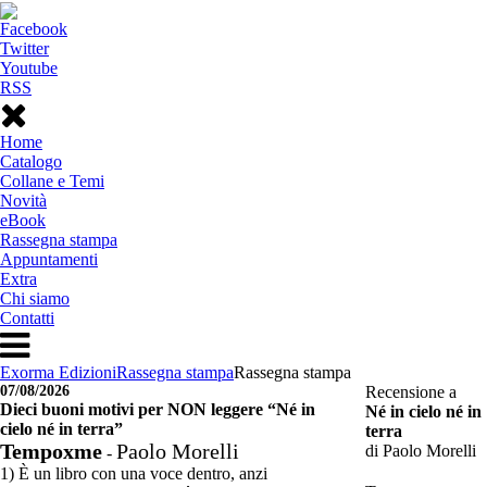
Facebook
Twitter
Youtube
RSS
Home
Catalogo
Collane e Temi
Novità
eBook
Rassegna stampa
Appuntamenti
Extra
Chi siamo
Contatti
Exorma Edizioni
Rassegna stampa
Rassegna stampa
07/08/2026
Recensione a
Dieci buoni motivi per NON leggere “Né in
Né in cielo né in
cielo né in terra”
terra
Tempoxme
Paolo Morelli
di Paolo Morelli
-
1) È un libro con una voce dentro, anzi