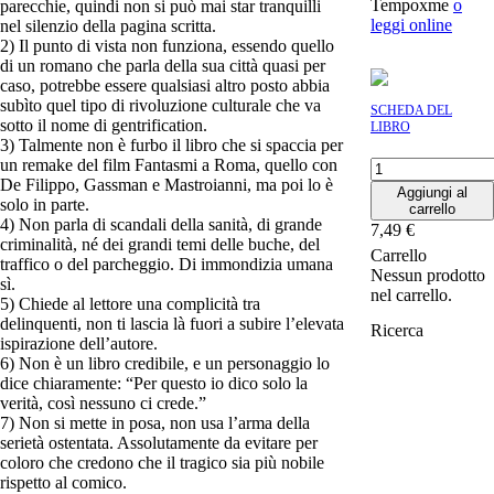
Tempoxme
o
parecchie, quindi non si può mai star tranquilli
leggi online
nel silenzio della pagina scritta.
2) Il punto di vista non funziona, essendo quello
di un romano che parla della sua città quasi per
caso, potrebbe essere qualsiasi altro posto abbia
subìto quel tipo di rivoluzione culturale che va
SCHEDA DEL
sotto il nome di gentrification.
LIBRO
3) Talmente non è furbo il libro che si spaccia per
un remake del film Fantasmi a Roma, quello con
Né
De Filippo, Gassman e Mastroianni, ma poi lo è
in
Aggiungi al
solo in parte.
cielo
carrello
4) Non parla di scandali della sanità, di grande
né
7,49
€
criminalità, né dei grandi temi delle buche, del
in
Carrello
traffico o del parcheggio. Di immondizia umana
terra
Nessun prodotto
sì.
quantità
nel carrello.
5) Chiede al lettore una complicità tra
delinquenti, non ti lascia là fuori a subire l’elevata
Ricerca
ispirazione dell’autore.
6) Non è un libro credibile, e un personaggio lo
dice chiaramente: “Per questo io dico solo la
verità, così nessuno ci crede.”
7) Non si mette in posa, non usa l’arma della
serietà ostentata. Assolutamente da evitare per
coloro che credono che il tragico sia più nobile
rispetto al comico.