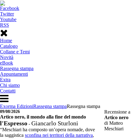
Facebook
Twitter
Youtube
RSS
Home
Catalogo
Collane e Temi
Novità
eBook
Rassegna stampa
Appuntamenti
Extra
Chi siamo
Contatti
Exorma Edizioni
Rassegna stampa
Rassegna stampa
09/08/2026
Recensione a
Artico nero, il mondo alla fine del mondo
Artico nero
l'Espresso
Giancarlo Sturloni
di Matteo
-
Meschiari
“Meschiari ha composto un’opera nomade, dove
la saggistica
sconfina nei territori della narrativa
,