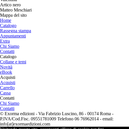
Artico nero
Matteo Meschiari
Mappa del sito
Home
Catalogo
Rassegna stampa
Appuntamenti
Extra
Chi Siamo
Contatti
Catalogo
Collane e temi
Novità
eBook
Acquisti
Acquisti
Carrello
Cassa
Contatti
Chi Siamo
Contatti
© Exorma edizioni - Via Fabrizio Luscino, 86 - 00174 Roma -
P.IVA/Cod.Fisc. 09551781009
Telefono 06 76962014 - email:
info[at]exormaedizioni.com